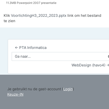
11.3MB Powerpoint 2007 presentatie
Klik
VoorlichtingH3_2022_2023.pptx
link om het bestand
te zien
← PTA Informatica
Ga naar...
WebDesign (havo4) 
Je gebruikt nu de gast-account (
Login
)
Keuze-IN