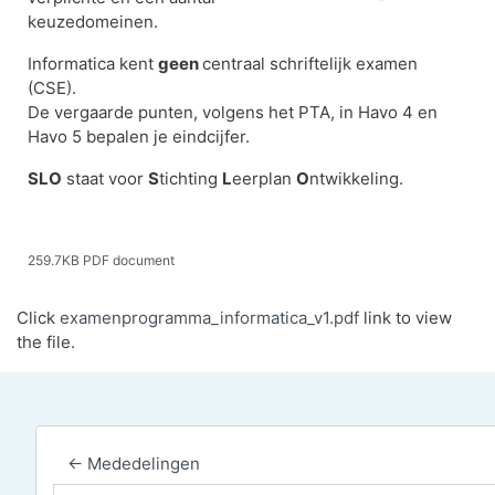
keuzedomeinen.
Informatica kent
geen
centraal schriftelijk examen
(CSE).
De vergaarde punten, volgens het PTA, in Havo 4 en
Havo 5 bepalen je eindcijfer.
SLO
staat voor
S
tichting
L
eerplan
O
ntwikkeling.
259.7KB PDF document
Click
examenprogramma_informatica_v1.pdf
link to view
the file.
← Mededelingen