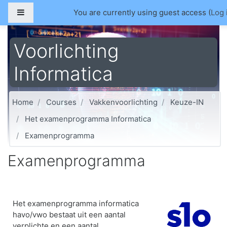
Skip to main content
Side panel
You are currently using guest access (
Log 
Voorlichting
Informatica
Home
Courses
Vakkenvoorlichting
Keuze-IN
Het examenprogramma Informatica
Examenprogramma
Examenprogramma
Het examenprogramma​ informatica
havo/vwo bestaat uit een aantal
verplichte en een aantal