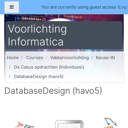
Skip to main content
Side panel
You are currently using guest access (
Log 
Voorlichting
Informatica
Home
Courses
Vakkenvoorlichting
Keuze-IN
De Casus opdrachten (Individueel)
DatabaseDesign (havo5)
DatabaseDesign (havo5)